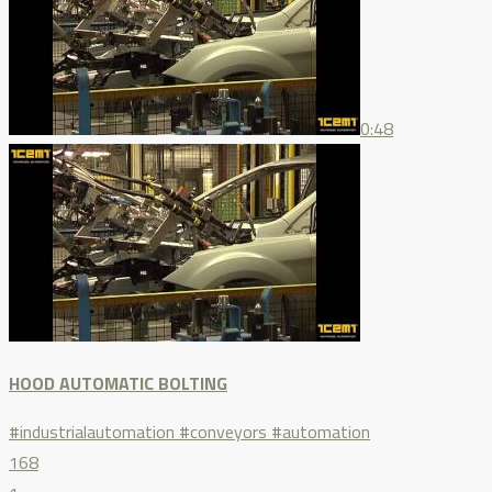
0:48
HOOD AUTOMATIC BOLTING
#industrialautomation #conveyors #automation
168