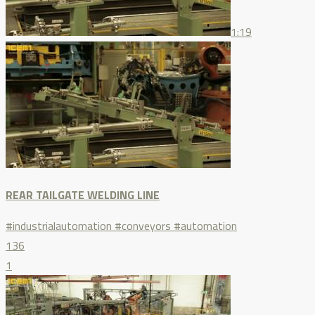
1:19
REAR TAILGATE WELDING LINE
#industrialautomation #conveyors #automation
136
1