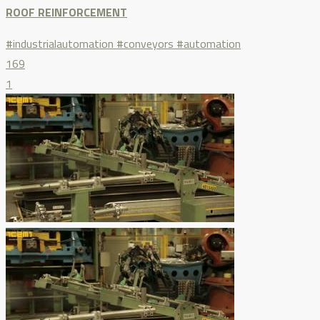
ROOF REINFORCEMENT
#industrialautomation #conveyors #automation
169
1