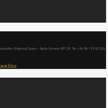
 Almussafes (Valencia) Spain – Apdo Correos AP126. Tel. +34 96 179 50 28 |
Canal Ético