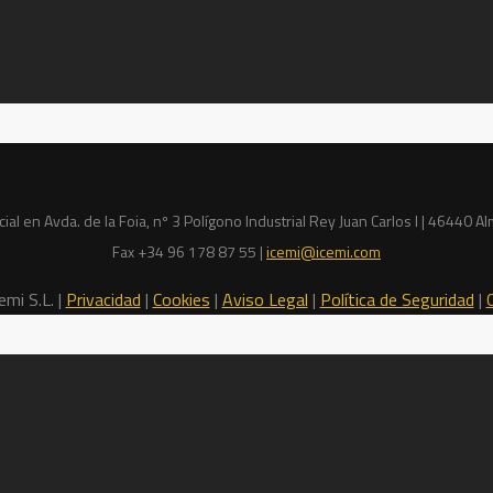
ial en Avda. de la Foia, nº 3 Polígono Industrial Rey Juan Carlos I | 46440
Fax +34 96 178 87 55 |
icemi@icemi.com
mi S.L. |
Privacidad
|
Cookies
|
Aviso Legal
|
Política de Seguridad
|