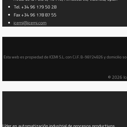
Tel. +34 96 179 50 28
Fax +34 96 178 87 55
icemi@icemi.com
Esta web es propiedad de ICEMI S.L. con C.I.F. B-98724826 y domicilio soc
© 2026 Ice
Líder en automatización industrial de procesos productivos.