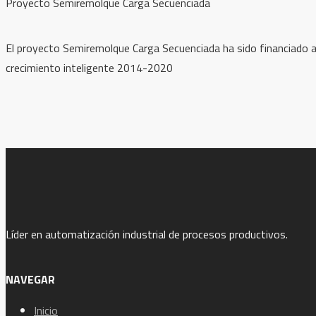
Proyecto Semiremolque Carga Secuenciada
El proyecto Semiremolque Carga Secuenciada ha sido financiado a 
crecimiento inteligente 2014-2020
Líder en automatización industrial de procesos productivos.
NAVEGAR
Inicio