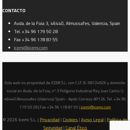
CONTACTO
Avda. de la Foia 3, 46440, Almussafes, Valencia, Spain
Tel. +34 96 179 50 28
Fax +34 96 178 87 55
icemi@icemi.com
Esta web es propiedad de ICEMI S.L. con C.I.F. B-98724826 y domicilio
social en Avda. de la Foia, nº 3 Polígono Industrial Rey Juan Carlos I |
46440 Almussafes (Valencia) Spain - Apdo Correos AP126. Tel. +34 96
179 50 28 | Fax +34 96 178 87 55 |
icemi@icemi.com
© 2026 Icemi S.L. |
Privacidad
|
Cookies
|
Aviso Legal
|
Política de
Seguridad
|
Canal Ético