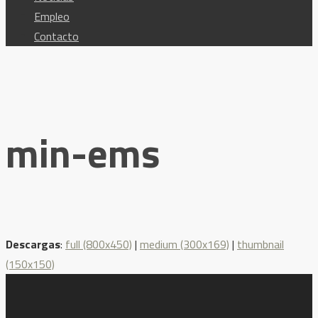
Empleo
Contacto
min-ems
Descargas
:
full (800x450)
|
medium (300x169)
|
thumbnail
(150x150)